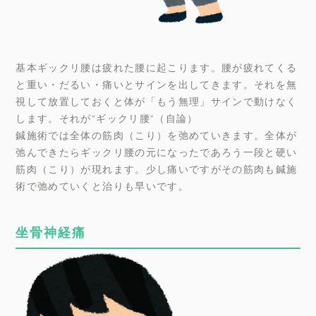
基本ギックリ腰は疲れた腰に起こります。腰が疲れてくる
と重い・だるい・痛いとサインを出してきます。それを無
視して放置しておくと体が「もう無理」サインで動けなく
します。それが”ギックリ腰”（自論）
鍼施術では全体の筋肉（こり）を弛めていきます。全体が
弛んできたらギックリ腰の元になったであろう一段と硬い
筋肉（こり）が現れます。少し痛いですがその筋肉も鍼施
術で弛めていくと治りも早いです。
坐骨神経痛